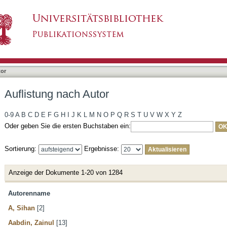
tor
Auflistung nach Autor
0-9
A
B
C
D
E
F
G
H
I
J
K
L
M
N
O
P
Q
R
S
T
U
V
W
X
Y
Z
Oder geben Sie die ersten Buchstaben ein:
Sortierung:
Ergebnisse:
Anzeige der Dokumente 1-20 von 1284
Autorenname
A, Sihan
[2]
Aabdin, Zainul
[13]