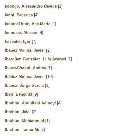
Ialongo, Alessandro Davide
[1]
Ianni, Federica
[4]
Iannini Uribe, Ana María
[1]
Iannucci, Alessio
[8]
Iatsenko, Igor
[7]
Ibanez Molina, Javier
[2]
Ibargüen González, Luis Azareel
[1]
Ibarra-Chaoul, Andrea
[1]
Ibáñez Molina, Javier
[10]
Ibáñez, Jorge Gracia
[1]
Iberl, Benedikt
[9]
Ibrahim, Abdullahi Adinoyi
[4]
Ibrahim, Jalal
[2]
Ibrahim, Mohammed
[1]
Ibrahim, Tamer M.
[7]