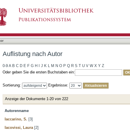
tor
Auflistung nach Autor
0-9
A
B
C
D
E
F
G
H
I
J
K
L
M
N
O
P
Q
R
S
T
U
V
W
X
Y
Z
Oder geben Sie die ersten Buchstaben ein:
Sortierung:
Ergebnisse:
Anzeige der Dokumente 1-20 von 222
Autorenname
Iaccarino, S.
[3]
Iacovissi, Laura
[2]