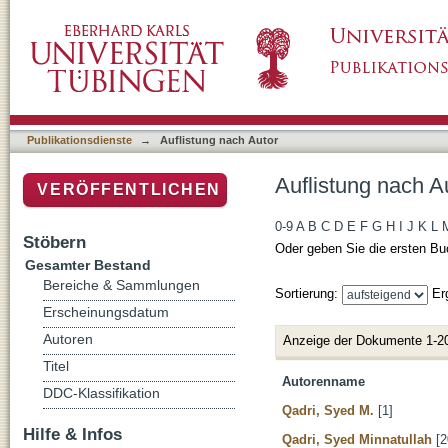
Auflistung nach Autor
Publikationsdienste
→
Auflistung nach Autor
Auflistung nach A
VERÖFFENTLICHEN
0-9
A
B
C
D
E
F
G
H
I
J
K
L
Stöbern
Oder geben Sie die ersten Bu
Gesamter Bestand
Bereiche & Sammlungen
Sortierung:
Er
Erscheinungsdatum
Autoren
Anzeige der Dokumente 1-2
Titel
Autorenname
DDC-Klassifikation
Qadri, Syed M.
[1]
Hilfe & Infos
Qadri, Syed Minnatullah
[2