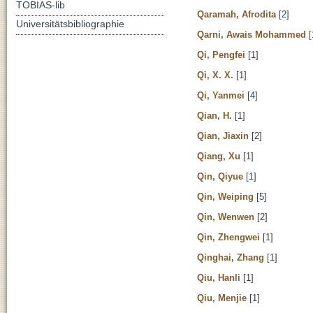
TOBIAS-lib
Qaramah, Afrodita
[2]
Universitätsbibliographie
Qarni, Awais Mohammed
[
Qi, Pengfei
[1]
Qi, X. X.
[1]
Qi, Yanmei
[4]
Qian, H.
[1]
Qian, Jiaxin
[2]
Qiang, Xu
[1]
Qin, Qiyue
[1]
Qin, Weiping
[5]
Qin, Wenwen
[2]
Qin, Zhengwei
[1]
Qinghai, Zhang
[1]
Qiu, Hanli
[1]
Qiu, Menjie
[1]