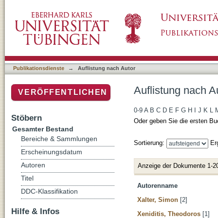
Auflistung nach Autor
Publikationsdienste
→
Auflistung nach Autor
Auflistung nach A
VERÖFFENTLICHEN
0-9
A
B
C
D
E
F
G
H
I
J
K
L
Stöbern
Oder geben Sie die ersten Bu
Gesamter Bestand
Bereiche & Sammlungen
Sortierung:
Er
Erscheinungsdatum
Autoren
Anzeige der Dokumente 1-2
Titel
Autorenname
DDC-Klassifikation
Xalter, Simon
[2]
Hilfe & Infos
Xeniditis, Theodoros
[1]