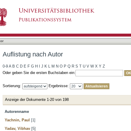
tor
Auflistung nach Autor
0-9
A
B
C
D
E
F
G
H
I
J
K
L
M
N
O
P
Q
R
S
T
U
V
W
X
Y
Z
Oder geben Sie die ersten Buchstaben ein:
Sortierung:
Ergebnisse:
Anzeige der Dokumente 1-20 von 198
Autorenname
Yachnin, Paul
[1]
Yadav, Vibhav
[5]