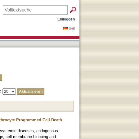
Einloggen
e:
ythrocyte Programmed Cell Death
as systemic diseases, endogenous
age, cell membrane blebbing and