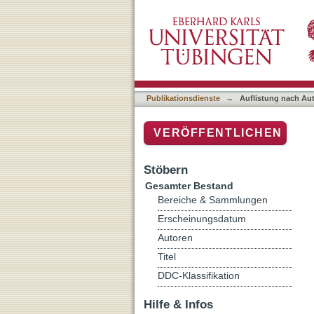
Auflistung nach Autor "Qa
Publikationsdienste
→
Auflistung nach Au
VERÖFFENTLICHEN
Stöbern
Gesamter Bestand
Bereiche & Sammlungen
Erscheinungsdatum
Autoren
Titel
DDC-Klassifikation
Hilfe & Infos