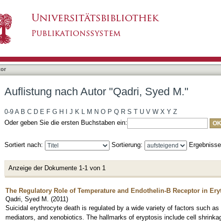
dri, Syed M."
tor
Auflistung nach Autor "Qadri, Syed M."
0-9
A
B
C
D
E
F
G
H
I
J
K
L
M
N
O
P
Q
R
S
T
U
V
W
X
Y
Z
Oder geben Sie die ersten Buchstaben ein:
Sortiert nach:
Sortierung:
Ergebniss
Anzeige der Dokumente 1-1 von 1
The Regulatory Role of Temperature and Endothelin-B Receptor in Er
Qadri, Syed M.
(
2011
)
Suicidal erythrocyte death is regulated by a wide variety of factors such 
mediators, and xenobiotics. The hallmarks of eryptosis include cell shrink