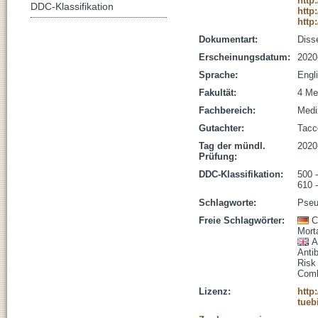
http
DDC-Klassifikation
http
http
Dokumentart:
Disse
Erscheinungsdatum:
2020
Sprache:
Engl
Fakultät:
4 Me
Fachbereich:
Medi
Gutachter:
Tacco
Tag der mündl.
2020
Prüfung:
DDC-Klassifikation:
500 
610 
Schlagworte:
Pseu
Freie Schlagwörter:
C
Morta
A
Antib
Risk
Comb
Lizenz:
http
tueb