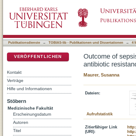
Outcome of sepsis due to Pseudomonas aerugi
DSpace Repositorium (Manakin basiert)
Publikationsdienste
→
TOBIAS-lib - Publikationen und Dissertationen
→
4 
Outcome of sepsi
VERÖFFENTLICHEN
antibiotic resista
Kontakt
Maurer, Susanna
Verträge
Hilfe und Informationen
Dateien:
Stöbern
Medizinische Fakultät
Aufrufstatistik
Erscheinungsdatum
Autoren
Zitierfähiger Link
http
Titel
(URI):
http