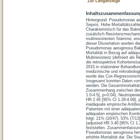
Zur Langanzeige
Inhaltszusammenfassun
Hintergrund: Pseudomonas aer
Sepsis. Hohe Mortalitätszahl
Charakteristisch für das Bakte
zusätzlich Resistenzmechanis
multiresistenten Stämme, ers
dieser Dissertation wurden di
Pseudomonas aeruginosa Bakte
Mortalität in Bezug auf adäqu
Multiresistenz (definiert als
die retrospektive Kohortenst
2015 in stationärer Behandlu
medizinische und mikrobiolog
wurde das Cox-Regressionsmod
Insgesamt konnten Daten von 
werden. Die Gesamtmortalität 
Zusammenhang zwischen der M
1.0-4.5], p=0.04), Neutropeni
HR 2.45 [95% CI 1.28-4.69], p
inadäquate empirische Antibio
Patienten mit einer adäquate
adäquaten empirischen Kombin
folgt: 21% (10/47), 53% (7/13
(adjusted HR 3.40 [95% CI 1.2
feststellen. Zusammenfassung
Pseudomonas aeruginosa hervo
erhöhte Mortalität dar. Die St