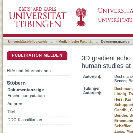
3D gradient echo snapshot CEST MRI with lo
DSpace Repositorium (Manakin basiert)
Universitätsbibliographie
→
4 Medizinische Fakultät
→
Dokumentanzeige
PUBLIKATION MELDEN
3D gradient echo 
human studies at
Hilfe und Informationen
Autor(en):
Deshmane
Bender, B
Stöbern
Tübinger
Deshmane
Dokumentanzeige
Autor(en):
Lindig, T
Erscheinungsdatum
Herz, Kai
Autoren
Schuppert
Gandhi, C
Titel
Bender, B
DDC-Klassifikation
Ernemann,
Scheffler,
Zaiss, Mor