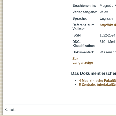
Erschienen in:
Magnetic R
Verlagsangabe:
Wiley
Sprache:
Englisch
Referenz zum
http://dx
Volltext:
ISSN:
1522-2594
DDC-
610 - Medi
Klassifikation:
Dokumentart:
Wissenscha
Zur
Langanzeige
Das Dokument erschein
4 Medizinische Fakultä
8 Zentrale, interfakult
Kontakt