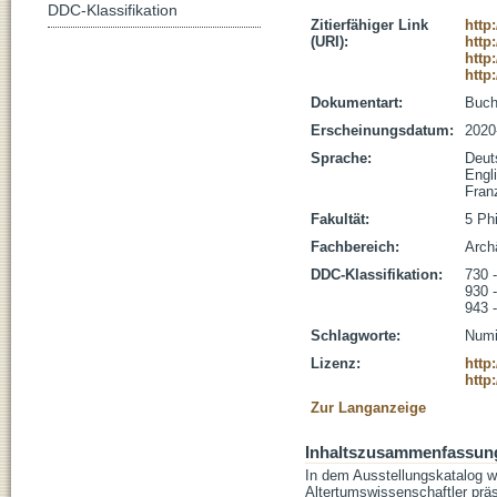
DDC-Klassifikation
Zitierfähiger Link
http
(URI):
http
http
http
Dokumentart:
Buc
Erscheinungsdatum:
2020
Sprache:
Deut
Engl
Fran
Fakultät:
5 Ph
Fachbereich:
Arch
DDC-Klassifikation:
730 
930 
943 
Schlagworte:
Numi
Lizenz:
http
http
Zur Langanzeige
Inhaltszusammenfassun
In dem Ausstellungskatalog w
Altertumswissenschaftler präse