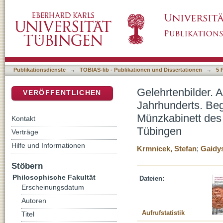
Gelehrtenbilder. Altertumswissenschaftler au
DSpace Repositorium (Manakin basiert)
online-Ausstellung im Digitalen Münzkabinett 
Universität Tübingen
Publikationsdienste
→
TOBIAS-lib - Publikationen und Dissertationen
→
5 
Gelehrtenbilder. 
VERÖFFENTLICHEN
Jahrhunderts. Beg
Münzkabinett des I
Kontakt
Tübingen
Verträge
Hilfe und Informationen
Krmnicek, Stefan
;
Gaidys
Stöbern
Philosophische Fakultät
Dateien:
Erscheinungsdatum
Autoren
Aufrufstatistik
Titel