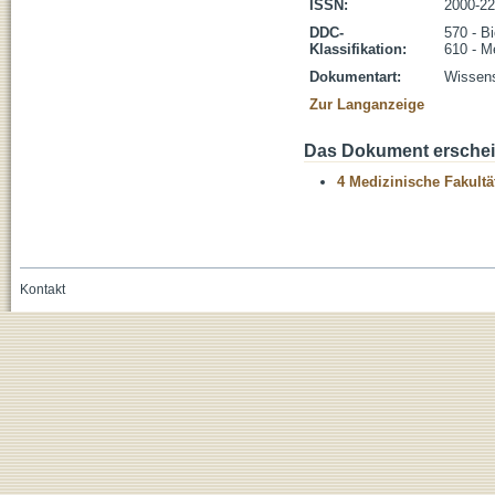
ISSN:
2000-2
DDC-
570 - B
Klassifikation:
610 - M
Dokumentart:
Wissens
Zur Langanzeige
Das Dokument erschein
4 Medizinische Fakultä
Kontakt