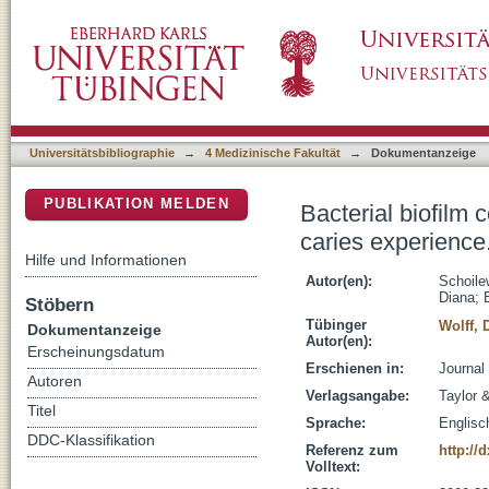
Bacterial biofilm composition in healthy subj
DSpace Repositorium (Manakin basiert)
Universitätsbibliographie
→
4 Medizinische Fakultät
→
Dokumentanzeige
PUBLIKATION MELDEN
Bacterial biofilm 
caries experience
Hilfe und Informationen
Autor(en):
Schoilew
Diana
;
Stöbern
Tübinger
Wolff, 
Dokumentanzeige
Autor(en):
Erscheinungsdatum
Erschienen in:
Journal 
Autoren
Verlagsangabe:
Taylor 
Titel
Sprache:
Englisc
DDC-Klassifikation
Referenz zum
http://
Volltext: