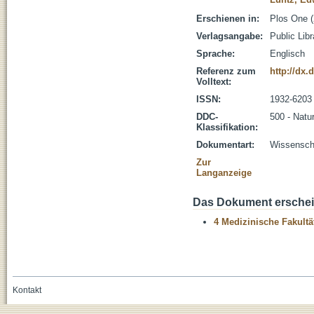
Erschienen in:
Plos One (
Verlagsangabe:
Public Lib
Sprache:
Englisch
Referenz zum
http://dx.
Volltext:
ISSN:
1932-6203
DDC-
500 - Natu
Klassifikation:
Dokumentart:
Wissenscha
Zur
Langanzeige
Das Dokument erschein
4 Medizinische Fakultä
Kontakt