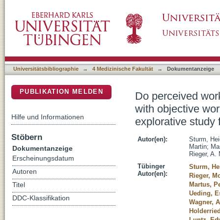
Do perceived working conditions and patient s
DSpace Repositorium (Manakin basiert)
patient outcomes: A cross-sectional explorat
Universitätsbibliographie
→
4 Medizinische Fakultät
→
Dokumentanzeige
PUBLIKATION MELDEN
Do perceived worki
with objective wo
Hilfe und Informationen
explorative study
Stöbern
Autor(en):
Sturm, Hei
Martin
;
Ma
Dokumentanzeige
Rieger, A.
Erscheinungsdatum
Tübinger
Sturm, He
Autoren
Autor(en):
Rieger, M
Martus, P
Titel
Ueding, E
DDC-Klassifikation
Wagner, 
Holderried
Luntz, Ed