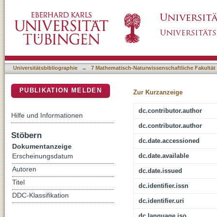
Bounds on lepton flavor violating physics and
DSpace Repositorium (Manakin basiert)
gamma gamma-decays
Universitätsbibliographie
→
7 Mathematisch-Naturwissenschaftliche Fakultät
PUBLIKATION MELDEN
Zur Kurzanzeige
dc.contributor.author
Hilfe und Informationen
dc.contributor.author
Stöbern
dc.date.accessioned
Dokumentanzeige
dc.date.available
Erscheinungsdatum
Autoren
dc.date.issued
Titel
dc.identifier.issn
DDC-Klassifikation
dc.identifier.uri
dc.language.iso