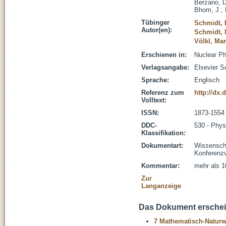
Berzano, D
Bhom, J.
;
Tübinger
Schmidt, 
Autor(en):
Schmidt, 
Völkl, Mar
Erschienen in:
Nuclear Ph
Verlagsangabe:
Elsevier S
Sprache:
Englisch
Referenz zum
http://dx.
Volltext:
ISSN:
1873-1554
DDC-
530 - Phys
Klassifikation:
Dokumentart:
Wissenscha
Konferenzv
Kommentar:
mehr als 1
Zur
Langanzeige
Das Dokument erschein
7 Mathematisch-Naturwi