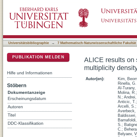
ALICE results on system-size dependence of c
DSpace Repositorium (Manakin basiert)
and Xe-Xe collisions
Universitätsbibliographie
→
7 Mathematisch-Naturwissenschaftliche Fakultät
PUBLIKATION MELDEN
ALICE results on 
multiplicity densi
Hilfe und Informationen
Autor(en):
Kim, Beo
Rinella, G.
Stöbern
Al-Turany,
Dokumentanzeige
Molina, R.
N.
;
Andrei,
Erscheinungsdatum
Anticic, T.
Arcelli, S.
Autoren
Averbeck,
Titel
Baldisseri,
Barnafoldi
DDC-Klassifikation
S.
;
Batigne
C.
;
Behera
Belyaev, V