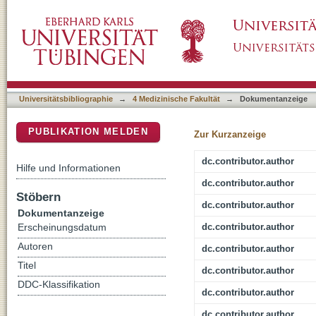
Cord blood granulocytic myeloid-derived supp
DSpace Repositorium (Manakin basiert)
capacity and response to bacterial stimulatio
Universitätsbibliographie
→
4 Medizinische Fakultät
→
Dokumentanzeige
PUBLIKATION MELDEN
Zur Kurzanzeige
dc.contributor.author
Hilfe und Informationen
dc.contributor.author
Stöbern
dc.contributor.author
Dokumentanzeige
dc.contributor.author
Erscheinungsdatum
Autoren
dc.contributor.author
Titel
dc.contributor.author
DDC-Klassifikation
dc.contributor.author
dc.contributor.author