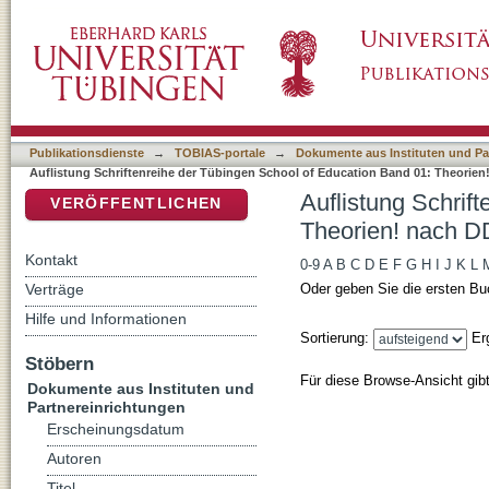
Auflistung Schriftenreihe der Tübingen Scho
DSpace Repositorium (Manakin basiert)
Klassifikation
Publikationsdienste
→
TOBIAS-portale
→
Dokumente aus Instituten und Pa
Auflistung Schriftenreihe der Tübingen School of Education Band 01: Theorien
Auflistung Schrif
VERÖFFENTLICHEN
Theorien! nach DD
Kontakt
0-9
A
B
C
D
E
F
G
H
I
J
K
L
Verträge
Oder geben Sie die ersten Bu
Hilfe und Informationen
Sortierung:
Er
Stöbern
Für diese Browse-Ansicht gib
Dokumente aus Instituten und
Partnereinrichtungen
Erscheinungsdatum
Autoren
Titel