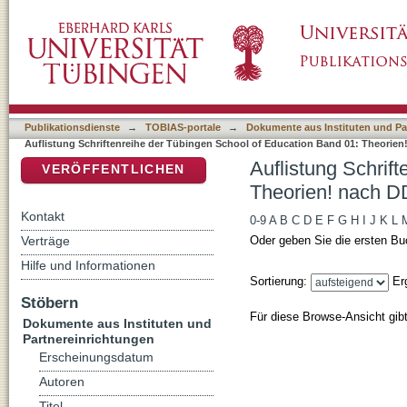
Auflistung Schriftenreihe der Tübingen Scho
DSpace Repositorium (Manakin basiert)
Klassifikation
Publikationsdienste
→
TOBIAS-portale
→
Dokumente aus Instituten und Pa
Auflistung Schriftenreihe der Tübingen School of Education Band 01: Theorien
Auflistung Schrif
VERÖFFENTLICHEN
Theorien! nach DD
Kontakt
0-9
A
B
C
D
E
F
G
H
I
J
K
L
Verträge
Oder geben Sie die ersten Bu
Hilfe und Informationen
Sortierung:
Er
Stöbern
Für diese Browse-Ansicht gib
Dokumente aus Instituten und
Partnereinrichtungen
Erscheinungsdatum
Autoren
Titel