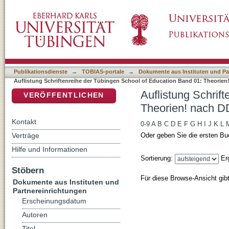
Auflistung Schriftenreihe der Tübingen Scho
DSpace Repositorium (Manakin basiert)
Klassifikation
Publikationsdienste
→
TOBIAS-portale
→
Dokumente aus Instituten und Pa
Auflistung Schriftenreihe der Tübingen School of Education Band 01: Theorien
Auflistung Schrif
VERÖFFENTLICHEN
Theorien! nach DD
Kontakt
0-9
A
B
C
D
E
F
G
H
I
J
K
L
Verträge
Oder geben Sie die ersten Bu
Hilfe und Informationen
Sortierung:
Er
Stöbern
Für diese Browse-Ansicht gib
Dokumente aus Instituten und
Partnereinrichtungen
Erscheinungsdatum
Autoren
Titel