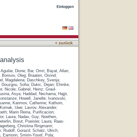
Einloggen
« zurück
 analysis
;
Aguilar, Dione
;
Bar, Omri
;
Bayat, Allan
;
;
Borisov, Oleg
;
Braaten, Oivind
;
el, Magdalena
;
Daschkey, Svenja
;
;
Douzgou, Sofia
;
Dukic, Dejan
;
Ehmke,
er, Nicole
;
Gabriel, Heinz
;
Graul-
usina, Asya
;
Haddad, Nechama
;
Hajjir,
Konstanze
;
Howell, Janelle
;
Ivanovski,
sanne
;
Karimov, Catherine
;
Kathom,
Kornak, Uwe
;
Lavrov, Alexander
;
beth
;
Marin Reina, Purificacion
;
or, Laura
;
Nadav, Guy
;
Noethen,
eterlin, Borut
;
Poeisler, Laura
;
Raas-
agerberg, Christina Ringmann
;
e
;
Rudolf, Gorazd
;
Schatz, Ulrich
;
n, Eamonn
;
Smirin-Yosef, Pola
;