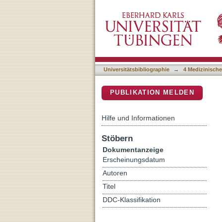
PEDIA: prioritization of 
DSpace Repositorium (Manakin b
Universitätsbibliographie
→
4 Medizinische
PUBLIKATION MELDEN
Hilfe und Informationen
Stöbern
Dokumentanzeige
Erscheinungsdatum
Autoren
Titel
DDC-Klassifikation