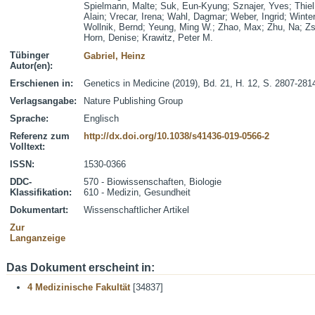
Spielmann, Malte
;
Suk, Eun-Kyung
;
Sznajer, Yves
;
Thiel
Alain
;
Vrecar, Irena
;
Wahl, Dagmar
;
Weber, Ingrid
;
Winter
Wollnik, Bernd
;
Yeung, Ming W.
;
Zhao, Max
;
Zhu, Na
;
Zs
Horn, Denise
;
Krawitz, Peter M.
Tübinger
Gabriel, Heinz
Autor(en):
Erschienen in:
Genetics in Medicine (2019), Bd. 21, H. 12, S. 2807-281
Verlagsangabe:
Nature Publishing Group
Sprache:
Englisch
Referenz zum
http://dx.doi.org/10.1038/s41436-019-0566-2
Volltext:
ISSN:
1530-0366
DDC-
570 - Biowissenschaften, Biologie
Klassifikation:
610 - Medizin, Gesundheit
Dokumentart:
Wissenschaftlicher Artikel
Zur
Langanzeige
Das Dokument erscheint in:
4 Medizinische Fakultät
[34837]