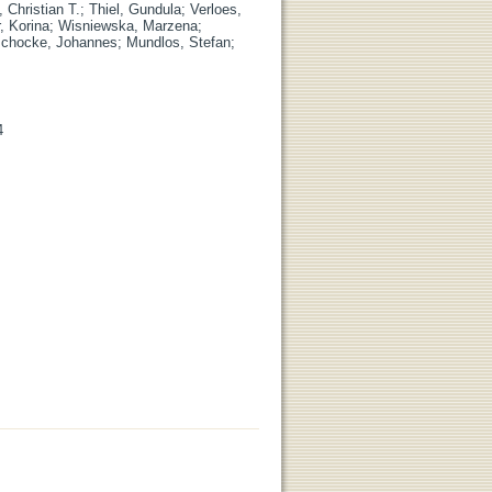
, Christian T.
;
Thiel, Gundula
;
Verloes,
, Korina
;
Wisniewska, Marzena
;
chocke, Johannes
;
Mundlos, Stefan
;
4