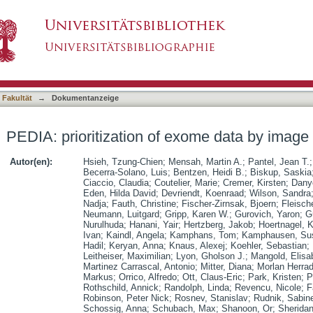
exome data by image analysis
asiert)
 Fakultät
→
Dokumentanzeige
PEDIA: prioritization of exome data by image
Autor(en):
Hsieh, Tzung-Chien
;
Mensah, Martin A.
;
Pantel, Jean T.
Becerra-Solano, Luis
;
Bentzen, Heidi B.
;
Biskup, Saskia
Ciaccio, Claudia
;
Coutelier, Marie
;
Cremer, Kirsten
;
Dany
Eden, Hilda David
;
Devriendt, Koenraad
;
Wilson, Sandra
Nadja
;
Fauth, Christine
;
Fischer-Zirnsak, Bjoern
;
Fleisch
Neumann, Luitgard
;
Gripp, Karen W.
;
Gurovich, Yaron
;
G
Nurulhuda
;
Hanani, Yair
;
Hertzberg, Jakob
;
Hoertnagel, 
Ivan
;
Kaindl, Angela
;
Kamphans, Tom
;
Kamphausen, Su
Hadil
;
Keryan, Anna
;
Knaus, Alexej
;
Koehler, Sebastian
;
Leitheiser, Maximilian
;
Lyon, Gholson J.
;
Mangold, Elisa
Martinez Carrascal, Antonio
;
Mitter, Diana
;
Morlan Herrad
Markus
;
Orrico, Alfredo
;
Ott, Claus-Eric
;
Park, Kristen
;
P
Rothschild, Annick
;
Randolph, Linda
;
Revencu, Nicole
;
F
Robinson, Peter Nick
;
Rosnev, Stanislav
;
Rudnik, Sabin
Schossig, Anna
;
Schubach, Max
;
Shanoon, Or
;
Sherida