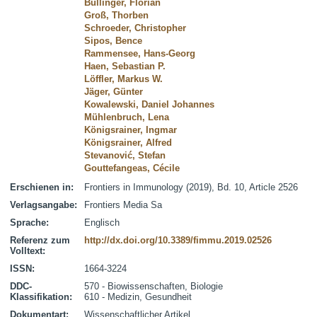
Bullinger, Florian
Groß, Thorben
Schroeder, Christopher
Sipos, Bence
Rammensee, Hans-Georg
Haen, Sebastian P.
Löffler, Markus W.
Jäger, Günter
Kowalewski, Daniel Johannes
Mühlenbruch, Lena
Königsrainer, Ingmar
Königsrainer, Alfred
Stevanović, Stefan
Gouttefangeas, Cécile
Erschienen in:
Frontiers in Immunology (2019), Bd. 10, Article 2526
Verlagsangabe:
Frontiers Media Sa
Sprache:
Englisch
Referenz zum
http://dx.doi.org/10.3389/fimmu.2019.02526
Volltext:
ISSN:
1664-3224
DDC-
570 - Biowissenschaften, Biologie
Klassifikation:
610 - Medizin, Gesundheit
Dokumentart:
Wissenschaftlicher Artikel