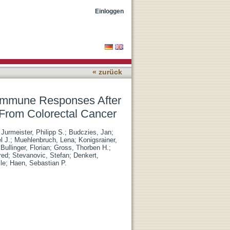
adiofrequency Ablation of
Einloggen
« zurück
g Immune Responses After
 From Colorectal Cancer
;
Jurmeister, Philipp S.
;
Budczies, Jan
;
l J.
;
Muehlenbruch, Lena
;
Konigsrainer,
;
Bullinger, Florian
;
Gross, Thorben H.
;
red
;
Stevanovic, Stefan
;
Denkert,
le
;
Haen, Sebastian P.