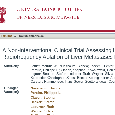
ical Trial Assessing Immune Responses After R
asiert)
lorectal Cancer
 Fakultät
→
Dokumentanzeige
A Non-interventional Clinical Trial Assessin
Radiofrequency Ablation of Liver Metastases
Autor(en):
Loffler, Markus W.
;
Nussbaum, Bianca
;
Jaeger, Guenter
Pereira, Philippe L.
;
Clasen, Stephan
;
Kowalewski, Danie
Ingmar
;
Beckert, Stefan
;
Ladurner, Ruth
;
Wagner, Silvia
Schroeder, Christopher
;
Sipos, Bence
;
Koenigsrainer, Alf
Carsten
;
Rammensee, Hans-Georg
;
Gouttefangeas, Ceci
Tübinger
Nussbaum, Bianca
Autor(en):
Pereira, Philippe L.
Clasen, Stephan
Beckert, Stefan
Ladurner, Ruth
Wagner, Silvia