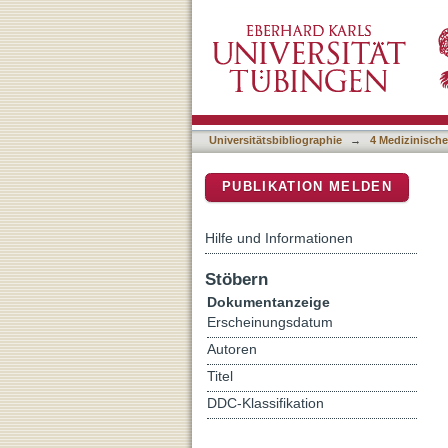
A Non-interventional Clin
DSpace Repositorium (Manakin b
Liver Metastases From Co
Universitätsbibliographie
→
4 Medizinische
PUBLIKATION MELDEN
Hilfe und Informationen
Stöbern
Dokumentanzeige
Erscheinungsdatum
Autoren
Titel
DDC-Klassifikation