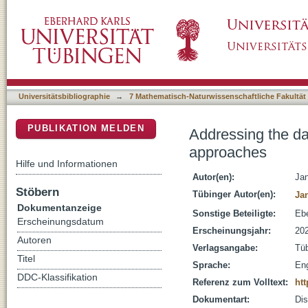
Addressing the data scarcity of learning-bas
DSpace Repositorium (Manakin basiert)
Universitätsbibliographie
→
7 Mathematisch-Naturwissenschaftliche Fakultät
PUBLIKATION MELDEN
Addressing the dat
approaches
Hilfe und Informationen
Autor(en):
Jan
Stöbern
Tübinger Autor(en):
Jan
Dokumentanzeige
Sonstige Beteiligte:
Ebe
Erscheinungsdatum
Erscheinungsjahr:
20
Autoren
Verlagsangabe:
Tü
Titel
Sprache:
Eng
DDC-Klassifikation
Referenz zum Volltext:
htt
Dokumentart:
Dis