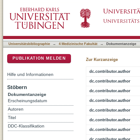
Efficacy, Safety And Feasibility Of Antiemet
DSpace Repositorium (Manakin basiert)
Dexamethasone In Pediatric Patients With 
Universitätsbibliographie
→
4 Medizinische Fakultät
→
Dokumentanzeige
PUBLIKATION MELDEN
Zur Kurzanzeige
dc.contributor.author
Hilfe und Informationen
dc.contributor.author
Stöbern
dc.contributor.author
Dokumentanzeige
dc.contributor.author
Erscheinungsdatum
Autoren
dc.contributor.author
Titel
dc.contributor.author
DDC-Klassifikation
dc.contributor.author
dc.contributor.author