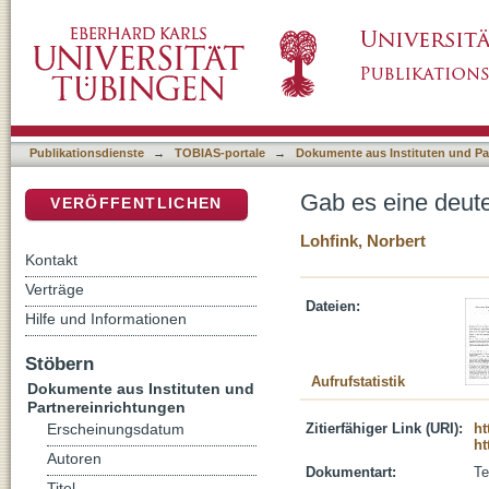
Gab es eine deuteronomistische Bewegung?
DSpace Repositorium (Manakin basiert)
Publikationsdienste
→
TOBIAS-portale
→
Dokumente aus Instituten und Pa
Gab es eine deut
VERÖFFENTLICHEN
Lohfink, Norbert
Kontakt
Verträge
Dateien:
Hilfe und Informationen
Stöbern
Aufrufstatistik
Dokumente aus Instituten und
Partnereinrichtungen
Zitierfähiger Link (URI):
ht
Erscheinungsdatum
ht
Autoren
Dokumentart:
Te
Titel