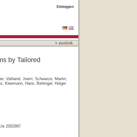
n
Einloggen
« zurück
ms by Tailored
der
;
Vahland, Joern
;
Schwarze, Martin
;
as
;
Kleemann, Hans
;
Bettinger, Holger
icle 2002987