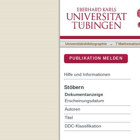
Energy Level Engineering 
DSpace Repositorium (Manakin b
Universitätsbibliographie
→
7 Mathematisc
PUBLIKATION MELDEN
Hilfe und Informationen
Stöbern
Dokumentanzeige
Erscheinungsdatum
Autoren
Titel
DDC-Klassifikation