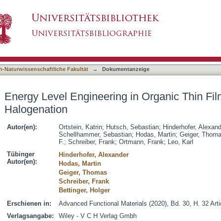
in Organic Thin Films by Tailored Halogenatio
asiert)
h-Naturwissenschaftliche Fakultät
→
Dokumentanzeige
Energy Level Engineering in Organic Thin Fil
Halogenation
Autor(en):
Ortstein, Katrin
;
Hutsch, Sebastian
;
Hinderhofer, Alexan
Schellhammer, Sebastian
;
Hodas, Martin
;
Geiger, Thom
F.
;
Schreiber, Frank
;
Ortmann, Frank
;
Leo, Karl
Tübinger
Hinderhofer, Alexander
Autor(en):
Hodas, Martin
Geiger, Thomas
Schreiber, Frank
Bettinger, Holger
Erschienen in:
Advanced Functional Materials (2020), Bd. 30, H. 32 Art
Verlagsangabe:
Wiley - V C H Verlag Gmbh