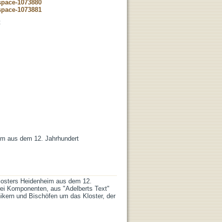
dspace-1073880
dspace-1073881
t
eim aus dem 12. Jahrhundert
 Klosters Heidenheim aus dem 12.
wei Komponenten, aus "Adelberts Text"
ikern und Bischöfen um das Kloster, der