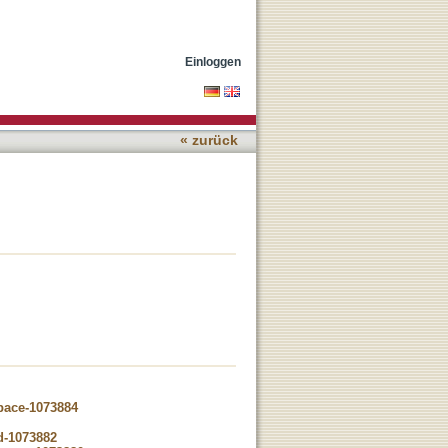
Einloggen
« zurück
space-1073884
d-1073882