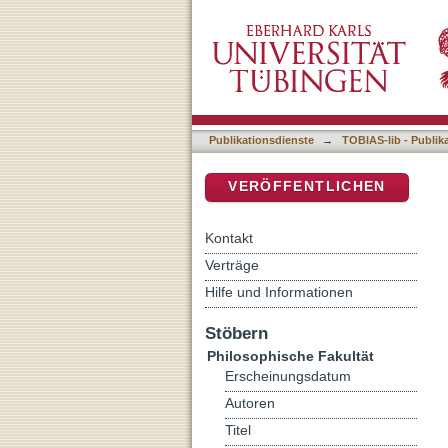
Adelbert von Heidenheim -
DSpace Repositorium (Manakin b
Publikationsdienste
→
TOBIAS-lib - Publik
VERÖFFENTLICHEN
Kontakt
Verträge
Hilfe und Informationen
Stöbern
Philosophische Fakultät
Erscheinungsdatum
Autoren
Titel