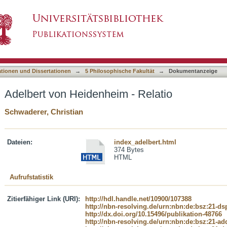
 Relatio
asiert)
ationen und Dissertationen
→
5 Philosophische Fakultät
→
Dokumentanzeige
Adelbert von Heidenheim - Relatio
Schwaderer, Christian
Dateien:
index_adelbert.html
374 Bytes
HTML
Aufrufstatistik
Zitierfähiger Link (URI):
http://hdl.handle.net/10900/107388
http://nbn-resolving.de/urn:nbn:de:bsz:21-d
http://dx.doi.org/10.15496/publikation-48766
http://nbn-resolving.de/urn:nbn:de:bsz:21-ad