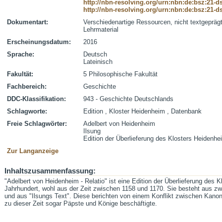
http://nbn-resolving.org/urn:nbn:de:bsz:21-
http://nbn-resolving.org/urn:nbn:de:bsz:21-
Dokumentart:
Verschiedenartige Ressourcen, nicht textgepräg
Lehrmaterial
Erscheinungsdatum:
2016
Sprache:
Deutsch
Lateinisch
Fakultät:
5 Philosophische Fakultät
Fachbereich:
Geschichte
DDC-Klassifikation:
943 - Geschichte Deutschlands
Schlagworte:
Edition , Kloster Heidenheim , Datenbank
Freie Schlagwörter:
Adelbert von Heidenheim
Ilsung
Edition der Überlieferung des Klosters Heidenh
Zur Langanzeige
Inhaltszusammenfassung:
"Adelbert von Heidenheim - Relatio" ist eine Edition der Überlieferung des
Jahrhundert, wohl aus der Zeit zwischen 1158 und 1170. Sie besteht aus z
und aus "Ilsungs Text". Diese berichten von einem Konflikt zwischen Kanon
zu dieser Zeit sogar Päpste und Könige beschäftigte.