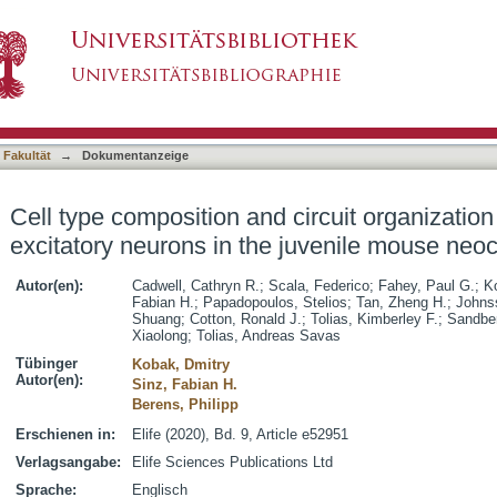
ircuit organization of clonally related excitato
asiert)
 Fakultät
→
Dokumentanzeige
Cell type composition and circuit organization 
excitatory neurons in the juvenile mouse neo
Autor(en):
Cadwell, Cathryn R.
;
Scala, Federico
;
Fahey, Paul G.
;
K
Fabian H.
;
Papadopoulos, Stelios
;
Tan, Zheng H.
;
Johns
Shuang
;
Cotton, Ronald J.
;
Tolias, Kimberley F.
;
Sandber
Xiaolong
;
Tolias, Andreas Savas
Tübinger
Kobak, Dmitry
Autor(en):
Sinz, Fabian H.
Berens, Philipp
Erschienen in:
Elife (2020), Bd. 9, Article e52951
Verlagsangabe:
Elife Sciences Publications Ltd
Sprache:
Englisch