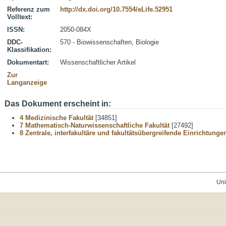
Referenz zum
http://dx.doi.org/10.7554/eLife.52951
Volltext:
ISSN:
2050-084X
DDC-
570 - Biowissenschaften, Biologie
Klassifikation:
Dokumentart:
Wissenschaftlicher Artikel
Zur
Langanzeige
Das Dokument erscheint in:
4 Medizinische Fakultät
[34851]
7 Mathematisch-Naturwissenschaftliche Fakultät
[27492]
8 Zentrale, interfakultäre und fakultätsübergreifende Einrichtunge
Uni