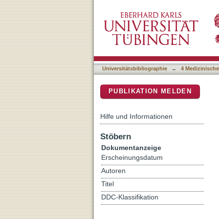
Cell type composition and c
DSpace Repositorium (Manakin b
mouse neocortex
Universitätsbibliographie
→
4 Medizinische
PUBLIKATION MELDEN
Hilfe und Informationen
Stöbern
Dokumentanzeige
Erscheinungsdatum
Autoren
Titel
DDC-Klassifikation