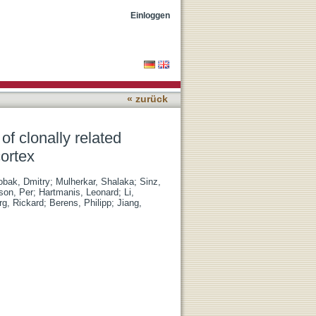
ry neurons in the juvenile
Einloggen
« zurück
of clonally related
cortex
obak, Dmitry
;
Mulherkar, Shalaka
;
Sinz,
son, Per
;
Hartmanis, Leonard
;
Li,
g, Rickard
;
Berens, Philipp
;
Jiang,