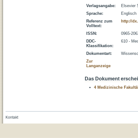
Verlagsangabe:
Elsevier 
Sprache:
Englisch
Referenz zum
http://dx
Volltext:
ISSN:
0965-20
DDC-
610 - Med
Klassifikation:
Dokumentart:
Wissensch
Zur
Langanzeige
Das Dokument erschein
4 Medizinische Fakultä
Kontakt