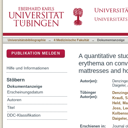
A quantitative study of hydration level of th
DSpace Repositorium (Manakin basiert)
microclimate management capable mattresse
Universitätsbibliographie
→
4 Medizinische Fakultät
→
Dokumentanzeige
PUBLIKATION MELDEN
A quantitative stu
erythema on conv
Hilfe und Informationen
mattresses and ho
Stöbern
Autor(en):
Denzinge
Daigeler,
Dokumentanzeige
Erscheinungsdatum
Tübinger
Denzinge
Autor(en):
Krauß, S
Autoren
Held, Ma
Titel
Joss, Le
Kolbensc
DDC-Klassifikation
Daigeler
Erschienen in:
Journal o