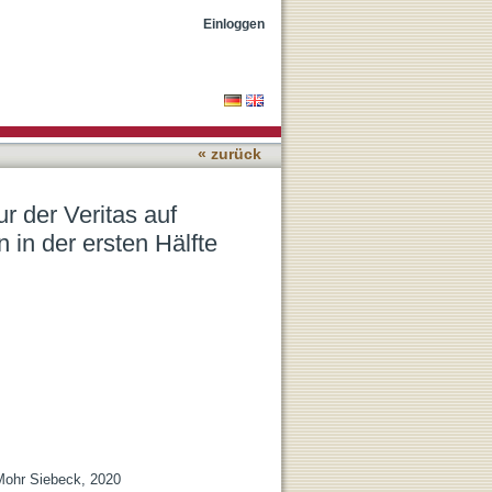
rn religiöser Schriften aus
Einloggen
« zurück
r der Veritas auf
n in der ersten Hälfte
Mohr Siebeck, 2020