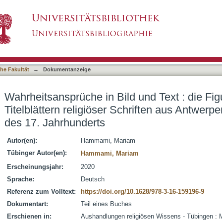
und Text : die Figur der Veritas auf Titelblätte
asiert)
älfte des 17. Jahrhunderts
he Fakultät
→
Dokumentanzeige
Wahrheitsansprüche in Bild und Text : die Figu
Titelblättern religiöser Schriften aus Antwerpe
des 17. Jahrhunderts
Autor(en):
Hammami, Mariam
Tübinger Autor(en):
Hammami, Mariam
Erscheinungsjahr:
2020
Sprache:
Deutsch
Referenz zum Volltext:
https://doi.org/10.1628/978-3-16-159196-9
Dokumentart:
Teil eines Buches
Erschienen in:
Aushandlungen religiösen Wissens - Tübingen : 