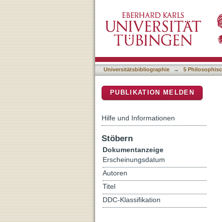
Wahrheitsansprüche in Bild 
DSpace Repositorium (Manakin b
Antwerpen in der ersten H
Universitätsbibliographie
→
5 Philosophisc
PUBLIKATION MELDEN
Hilfe und Informationen
Stöbern
Dokumentanzeige
Erscheinungsdatum
Autoren
Titel
DDC-Klassifikation