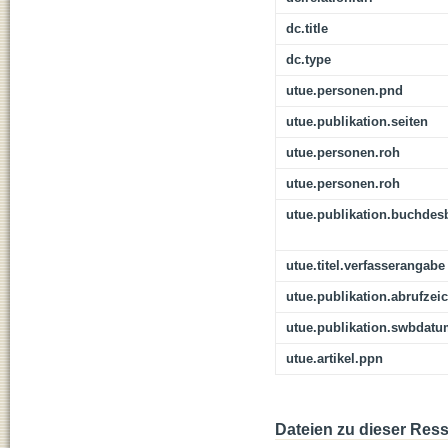
dc.title
dc.type
utue.personen.pnd
utue.publikation.seiten
utue.personen.roh
utue.personen.roh
utue.publikation.buchdes
utue.titel.verfasserangabe
utue.publikation.abrufzei
utue.publikation.swbdat
utue.artikel.ppn
Dateien zu dieser Res