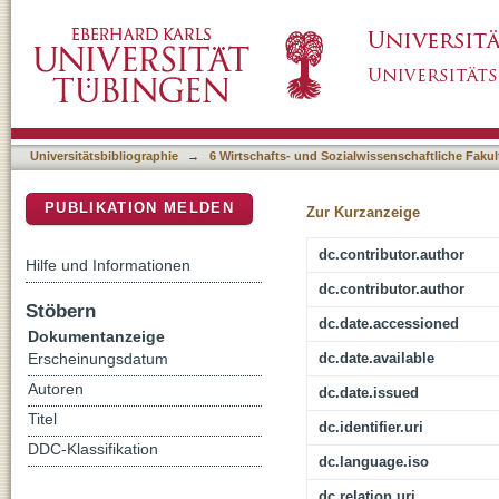
Authoritarianisms and authoritarianization
DSpace Repositorium (Manakin basiert)
Universitätsbibliographie
→
6 Wirtschafts- und Sozialwissenschaftliche Fakul
PUBLIKATION MELDEN
Zur Kurzanzeige
dc.contributor.author
Hilfe und Informationen
dc.contributor.author
Stöbern
dc.date.accessioned
Dokumentanzeige
dc.date.available
Erscheinungsdatum
Autoren
dc.date.issued
Titel
dc.identifier.uri
DDC-Klassifikation
dc.language.iso
dc.relation.uri