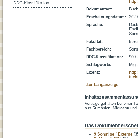
http
DDC-Klassifikation
Dokumentart:
Buc
Erscheinungsdatum:
2020
Sprache:
Deut
Engl
Sons
Fakultät:
9 So
Fachbereich:
Sons
DDC-Klassifikation:
900 
Schlagworte:
Migr
Lizenz:
http
tueb
Zur Langanzeige
Inhaltszusammenfassun
Vorträge gehalten bei einer 
aus Rumänien. Migration und k
Das Dokument erschein
9 Sonstige / Externe
[3