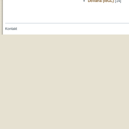
DoVaria (IdGL)
[14]
Kontakt