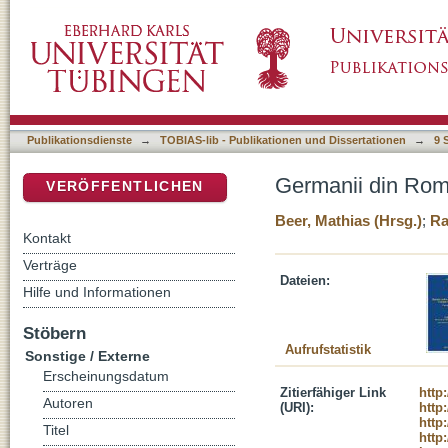
Germanii din România. Migraţie şi patrimoniu
DSpace Repositorium (Manakin basiert)
Publikationsdienste
→
TOBIAS-lib - Publikationen und Dissertationen
→
9 
Germanii din Româ
VERÖFFENTLICHEN
Beer, Mathias (Hrsg.)
;
Ra
Kontakt
Verträge
Dateien:
Hilfe und Informationen
Stöbern
Aufrufstatistik
Sonstige / Externe
Erscheinungsdatum
Zitierfähiger Link
http
Autoren
(URI):
http
http
Titel
http