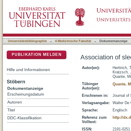
Association of sleep characteristics with adip
DSpace Repositorium (Manakin basiert)
Universitätsbibliographie
→
4 Medizinische Fakultät
→
Dokumentanzeige
PUBLIKATION MELDEN
Association of sle
Autor(en):
Herttrich,
Hilfe und Informationen
Kratzsch, 
Quante, Mi
Stöbern
Tübinger
Quante, M
Dokumentanzeige
Autor(en):
Erscheinungsdatum
Erschienen in:
Journal of
Autoren
Verlagsangabe:
Walter De
Titel
Sprache:
Englisch
Referenz zum
http://dx.
DDC-Klassifikation
Volltext:
ISSN:
2191-0251