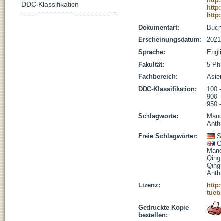
http
DDC-Klassifikation
http
http
Dokumentart:
Buc
Erscheinungsdatum:
2021
Sprache:
Engl
Fakultät:
5 Ph
Fachbereich:
Asie
DDC-Klassifikation:
100 
900 
950 
Schlagworte:
Mand
Anth
Freie Schlagwörter:
S
C
Manc
Qing
Qing 
Anth
Lizenz:
http
tueb
Gedruckte Kopie
bestellen: