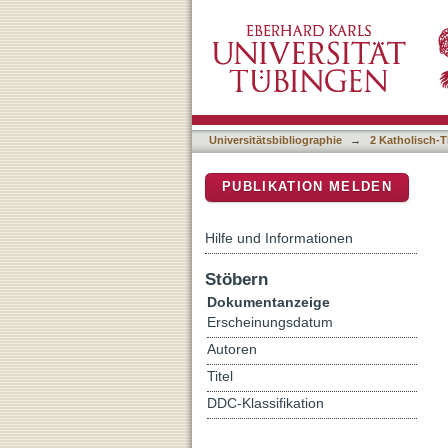
Die Zisterzienser : Konze
DSpace Repositorium (Manakin b
Universitätsbibliographie
→
2 Katholisch-T
PUBLIKATION MELDEN
Hilfe und Informationen
Stöbern
Dokumentanzeige
Erscheinungsdatum
Autoren
Titel
DDC-Klassifikation