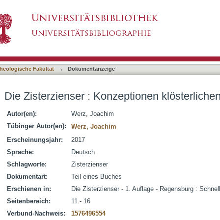
ptionen klösterlichen Lebens
asiert)
heologische Fakultät
→
Dokumentanzeige
Die Zisterzienser : Konzeptionen klösterlich
Autor(en):
Werz, Joachim
Tübinger Autor(en):
Werz, Joachim
Erscheinungsjahr:
2017
Sprache:
Deutsch
Schlagworte:
Zisterzienser
Dokumentart:
Teil eines Buches
Erschienen in:
Die Zisterzienser - 1. Auflage - Regensburg : Schnel
Seitenbereich:
11 - 16
Verbund-Nachweis:
1576496554