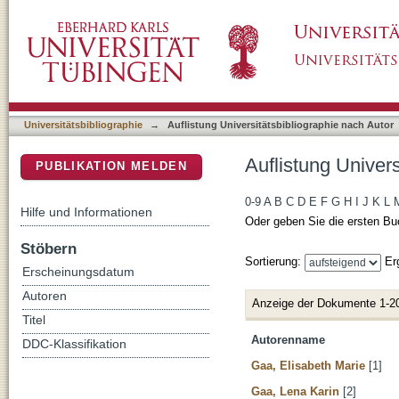
Auflistung Universitätsbibliographie nach Aut
DSpace Repositorium (Manakin basiert)
Universitätsbibliographie
→
Auflistung Universitätsbibliographie nach Autor
Auflistung Univers
PUBLIKATION MELDEN
0-9
A
B
C
D
E
F
G
H
I
J
K
L
Hilfe und Informationen
Oder geben Sie die ersten Bu
Stöbern
Sortierung:
Er
Erscheinungsdatum
Autoren
Anzeige der Dokumente 1-2
Titel
Autorenname
DDC-Klassifikation
Gaa, Elisabeth Marie
[1]
Gaa, Lena Karin
[2]