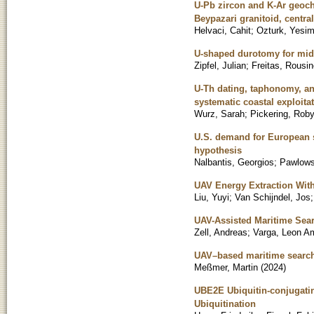
U-Pb zircon and K-Ar geoch
Beypazari granitoid, centra
Helvaci, Cahit
;
Ozturk, Yesim
U-shaped durotomy for midli
Zipfel, Julian
;
Freitas, Rousin
U-Th dating, taphonomy, an
systematic coastal exploita
Wurz, Sarah
;
Pickering, Rob
U.S. demand for European so
hypothesis
Nalbantis, Georgios
;
Pawlows
UAV Energy Extraction Wit
Liu, Yuyi
;
Van Schijndel, Jos
UAV-Assisted Maritime Sea
Zell, Andreas
;
Varga, Leon A
UAV–based maritime search
Meßmer, Martin
(
2024
)
UBE2E Ubiquitin-conjugati
Ubiquitination