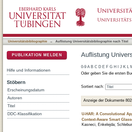
Auflistung Universitätsbibliographie nach Tite
DSpace Repositorium (Manakin basiert)
Universitätsbibliographie
→
Auflistung Universitätsbibliographie nach Titel
Auflistung Univers
PUBLIKATION MELDEN
0-9
A
B
C
D
E
F
G
H
I
J
K
L
Hilfe und Informationen
Oder geben Sie die ersten Bu
Stöbern
Sortiert nach:
Erscheinungsdatum
Autoren
Anzeige der Dokumente 802
Titel
U-HAR: A Convolutional Ap
DDC-Klassifikation
Context-Aware Smart Glass
Kasneci, Enkelejda
;
Schlebu