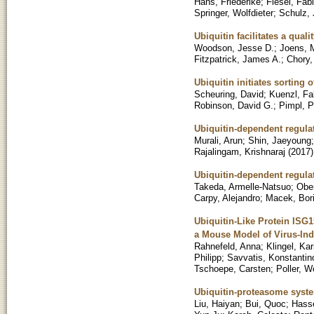
Hans, Friederike
;
Fiesel, Fab
Springer, Wolfdieter
;
Schulz, 
Ubiquitin facilitates a qua
Woodson, Jesse D.
;
Joens, 
Fitzpatrick, James A.
;
Chory,
Ubiquitin initiates sortin
Scheuring, David
;
Kuenzl, Fa
Robinson, David G.
;
Pimpl, P
Ubiquitin-dependent regula
Murali, Arun
;
Shin, Jaeyoung
Rajalingam, Krishnaraj
(
2017
)
Ubiquitin-dependent regul
Takeda, Armelle-Natsuo
;
Ober
Carpy, Alejandro
;
Macek, Bor
Ubiquitin-Like Protein ISG1
a Mouse Model of Virus-In
Rahnefeld, Anna
;
Klingel, Kar
Philipp
;
Savvatis, Konstantin
Tschoepe, Carsten
;
Poller, W
Ubiquitin-proteasome system
Liu, Haiyan
;
Bui, Quoc
;
Hass