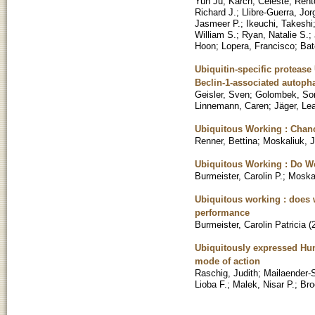
Yun Ju
;
Karch, Celeste
;
Rent
Richard J.
;
Llibre-Guerra, Jor
Jasmeer P.
;
Ikeuchi, Takeshi
William S.
;
Ryan, Natalie S.
;
Hoon
;
Lopera, Francisco
;
Bat
Ubiquitin-specific protea
Beclin-1-associated autoph
Geisler, Sven
;
Golombek, So
Linnemann, Caren
;
Jäger, Le
Ubiquitous Working : Chanc
Renner, Bettina
;
Moskaliuk, 
Ubiquitous Working : Do W
Burmeister, Carolin P.
;
Moska
Ubiquitous working : does 
performance
Burmeister, Carolin Patricia
(
Ubiquitously expressed Hum
mode of action
Raschig, Judith
;
Mailaender-
Lioba F.
;
Malek, Nisar P.
;
Bro