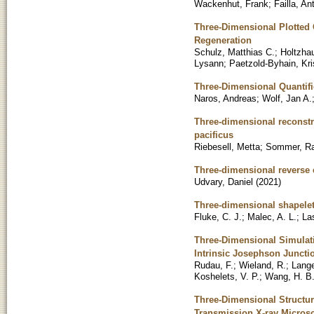
Wackenhut, Frank
;
Failla, An
Three-Dimensional Plotted
Regeneration
Schulz, Matthias C.
;
Holtzha
Lysann
;
Paetzold-Byhain, Kri
Three-Dimensional Quantifi
Naros, Andreas
;
Wolf, Jan A.
Three-dimensional reconstr
pacificus
Riebesell, Metta
;
Sommer, Ral
Three-dimensional reverse e
Udvary, Daniel
(
2021
)
Three-dimensional shapelet
Fluke, C. J.
;
Malec, A. L.
;
La
Three-Dimensional Simulati
Intrinsic Josephson Juncti
Rudau, F.
;
Wieland, R.
;
Lange
Koshelets, V. P.
;
Wang, H. B
Three-Dimensional Structur
Transmission X-ray Micros