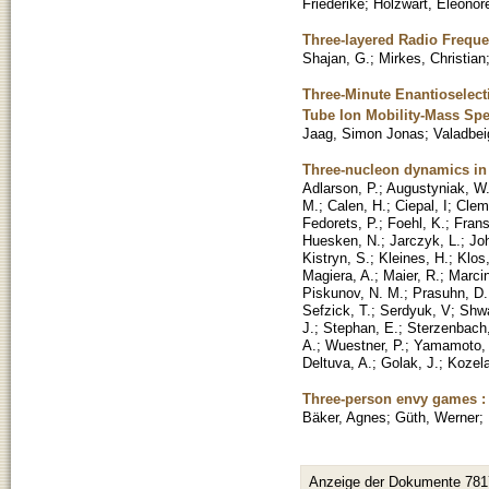
Friederike
;
Holzwart, Eleonor
Three-layered Radio Freque
Shajan, G.
;
Mirkes, Christian
Three-Minute Enantioselect
Tube Ion Mobility-Mass Sp
Jaag, Simon Jonas
;
Valadbei
Three-nucleon dynamics in 
Adlarson, P.
;
Augustyniak, W
M.
;
Calen, H.
;
Ciepal, I
;
Clem
Fedorets, P.
;
Foehl, K.
;
Frans
Huesken, N.
;
Jarczyk, L.
;
Jo
Kistryn, S.
;
Kleines, H.
;
Klos
Magiera, A.
;
Maier, R.
;
Marcin
Piskunov, N. M.
;
Prasuhn, D.
Sefzick, T.
;
Serdyuk, V
;
Shwa
J.
;
Stephan, E.
;
Sterzenbach
A.
;
Wuestner, P.
;
Yamamoto, 
Deltuva, A.
;
Golak, J.
;
Kozela
Three-person envy games : 
Bäker, Agnes
;
Güth, Werner
;
Anzeige der Dokumente 781