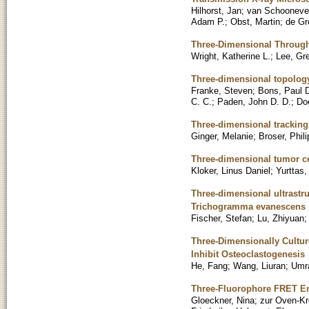
Hilhorst, Jan
;
van Schoonevel
Adam P.
;
Obst, Martin
;
de Gr
Three-Dimensional Throug
Wright, Katherine L.
;
Lee, Gr
Three-dimensional topology 
Franke, Steven
;
Bons, Paul D
C. C.
;
Paden, John D. D.
;
Doe
Three-dimensional tracking 
Ginger, Melanie
;
Broser, Phili
Three-dimensional tumor ce
Kloker, Linus Daniel
;
Yurttas,
Three-dimensional ultrastr
Trichogramma evanescens
Fischer, Stefan
;
Lu, Zhiyuan
Three-Dimensionally Cultur
Inhibit Osteoclastogenesis
He, Fang
;
Wang, Liuran
;
Umra
Three-Fluorophore FRET Ena
Gloeckner, Nina
;
zur Oven-K