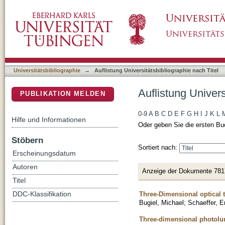
Auflistung Universitätsbibliographie nach Tite
DSpace Repositorium (Manakin basiert)
Universitätsbibliographie
→
Auflistung Universitätsbibliographie nach Titel
Auflistung Univers
PUBLIKATION MELDEN
0-9
A
B
C
D
E
F
G
H
I
J
K
L
Hilfe und Informationen
Oder geben Sie die ersten Bu
Stöbern
Sortiert nach:
Erscheinungsdatum
Autoren
Anzeige der Dokumente 781
Titel
Three-Dimensional optical 
DDC-Klassifikation
Bugiel, Michael
;
Schaeffer, E
Three-dimensional photolu