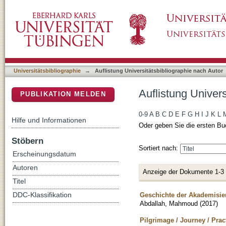
Auflistung Universitätsbibliographie nach A
DSpace Repositorium (Manakin basiert)
Universitätsbibliographie
→
Auflistung Universitätsbibliographie nach Autor
Auflistung Univer
PUBLIKATION MELDEN
0-9
A
B
C
D
E
F
G
H
I
J
K
L
Hilfe und Informationen
Oder geben Sie die ersten Bu
Stöbern
Sortiert nach:
Erscheinungsdatum
Autoren
Anzeige der Dokumente 1-3
Titel
Geschichte der Akademisie
DDC-Klassifikation
Abdallah, Mahmoud
(
2017
)
Pilgrimage / Journey / Pract