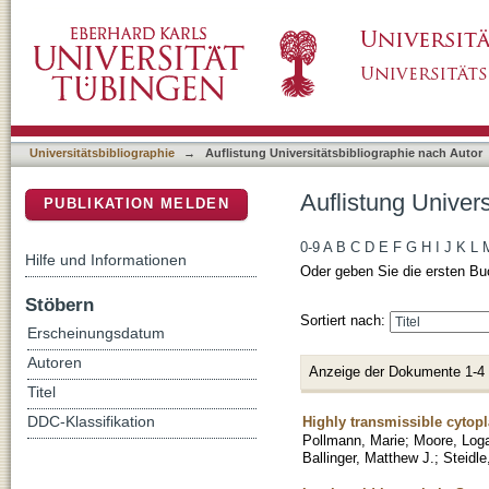
Auflistung Universitätsbibliographie nach Aut
DSpace Repositorium (Manakin basiert)
Universitätsbibliographie
→
Auflistung Universitätsbibliographie nach Autor
Auflistung Univers
PUBLIKATION MELDEN
0-9
A
B
C
D
E
F
G
H
I
J
K
L
Hilfe und Informationen
Oder geben Sie die ersten Bu
Stöbern
Sortiert nach:
Erscheinungsdatum
Autoren
Anzeige der Dokumente 1-4
Titel
Highly transmissible cytopl
DDC-Klassifikation
Pollmann, Marie
;
Moore, Log
Ballinger, Matthew J.
;
Steidle