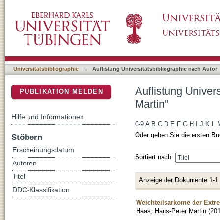
Auflistung Universitätsbibliographie nach Au
DSpace Repositorium (Manakin basiert)
Universitätsbibliographie
→
Auflistung Universitätsbibliographie nach Autor
Auflistung Univer
PUBLIKATION MELDEN
Martin"
Hilfe und Informationen
0-9
A
B
C
D
E
F
G
H
I
J
K
L
Oder geben Sie die ersten Bu
Stöbern
Erscheinungsdatum
Sortiert nach:
Autoren
Titel
Anzeige der Dokumente 1-1
DDC-Klassifikation
Weichteilsarkome der Extr
Haas, Hans-Peter Martin
(
20