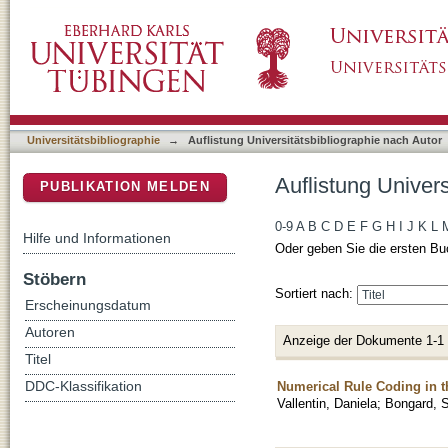
Auflistung Universitätsbibliographie nach Auto
DSpace Repositorium (Manakin basiert)
Universitätsbibliographie
→
Auflistung Universitätsbibliographie nach Autor
Auflistung Univers
PUBLIKATION MELDEN
0-9
A
B
C
D
E
F
G
H
I
J
K
L
Hilfe und Informationen
Oder geben Sie die ersten Bu
Stöbern
Sortiert nach:
Erscheinungsdatum
Autoren
Anzeige der Dokumente 1-1
Titel
Numerical Rule Coding in th
DDC-Klassifikation
Vallentin, Daniela
;
Bongard, S