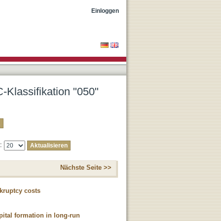
Einloggen
-Klassifikation "050"
e:
Nächste Seite >>
nkruptcy costs
ital formation in long-run