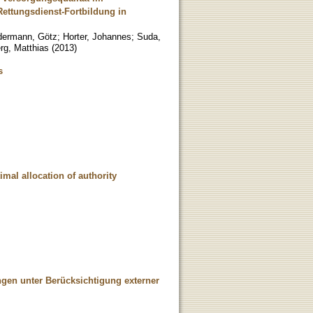
Rettungsdienst-Fortbildung in
dermann, Götz
;
Horter, Johannes
;
Suda,
g, Matthias
(
2013
)
s
imal allocation of authority
gen unter Berücksichtigung externer