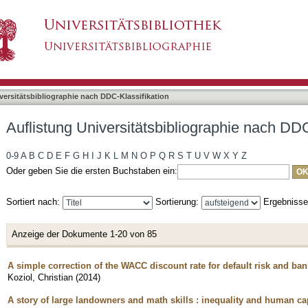
bliographie nach DDC-Klassifikation "050"
asiert)
versitätsbibliographie nach DDC-Klassifikation
Auflistung Universitätsbibliographie nach DDC
0-9
A
B
C
D
E
F
G
H
I
J
K
L
M
N
O
P
Q
R
S
T
U
V
W
X
Y
Z
Oder geben Sie die ersten Buchstaben ein:
Sortiert nach:
Sortierung:
Ergebniss
Anzeige der Dokumente 1-20 von 85
A simple correction of the WACC discount rate for default risk and ba
Koziol, Christian
(
2014
)
A story of large landowners and math skills : inequality and human cap