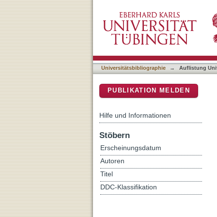
Auflistung Universitätsbi
DSpace Repositorium (Manakin b
Universitätsbibliographie
→
Auflistung Uni
PUBLIKATION MELDEN
Hilfe und Informationen
Stöbern
Erscheinungsdatum
Autoren
Titel
DDC-Klassifikation