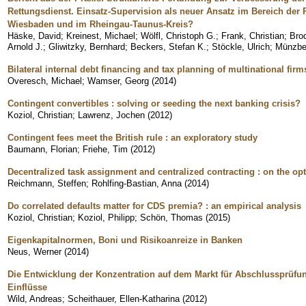
Rettungsdienst. Einsatz-Supervision als neuer Ansatz im Bereich der 
Wiesbaden und im Rheingau-Taunus-Kreis?
Häske, David
;
Kreinest, Michael
;
Wölfl, Christoph G.
;
Frank, Christian
;
Bro
Arnold J.
;
Gliwitzky, Bernhard
;
Beckers, Stefan K.
;
Stöckle, Ulrich
;
Münzber
Bilateral internal debt financing and tax planning of multinational firm
Overesch, Michael
;
Wamser, Georg
(
2014
)
Contingent convertibles : solving or seeding the next banking crisis?
Koziol, Christian
;
Lawrenz, Jochen
(
2012
)
Contingent fees meet the British rule : an exploratory study
Baumann, Florian
;
Friehe, Tim
(
2012
)
Decentralized task assignment and centralized contracting : on the opt
Reichmann, Steffen
;
Rohlfing-Bastian, Anna
(
2014
)
Do correlated defaults matter for CDS premia? : an empirical analysis
Koziol, Christian
;
Koziol, Philipp
;
Schön, Thomas
(
2015
)
Eigenkapitalnormen, Boni und Risikoanreize in Banken
Neus, Werner
(
2014
)
Die Entwicklung der Konzentration auf dem Markt für Abschlussprüfun
Einflüsse
Wild, Andreas
;
Scheithauer, Ellen-Katharina
(
2012
)