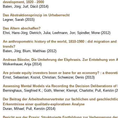
development, 1820 - 2000
Baten, Jörg
;
Juif, Dácil
(
2014
)
Das Abstraktionsprinzip im Urheberrecht
Legner, Sarah
(
2015
)
Das Altern abschaffen?
Ehni, Hans-Jörg
;
Dietrich, Julia
;
Leefmann, Jon
;
Spindler, Mone
(
2012
)
An anthropometric history of the world, 1810-1980 : did migration and 
trends?
Baten, Jörg
;
Blum, Matthias
(
2012
)
Andreas Bässler, Die Umkehrung der Ekphrasis. Zur Entstehung von A
Wolkenhauer, Anja
(
2014
)
Are private equity investors boon or bane for an economy? : a theoreti
Ernst, Sebastian
;
Koziol, Christian
;
Schweizer, Denis
(
2013
)
Assessing Mental Models via Recording the Decision Deliberations of 
Berninghaus, Siegfried K.
;
Güth, Werner
;
Klempt, Charlotte
;
Pull, Kerstin
(
2
Der Beitrag der Arbeitnehmervertreter zur fachlichen und geschlechtlic
Erkenntnisse einer qualitativ-explorativen Analyse
Duran, Mihael
;
Pull, Kerstin
(
2014
)
Bericht aus der Praxis: Strukturierte Fortbildung zur Verbesserung de