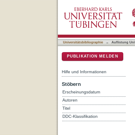
Auflistung Universitätsbi
DSpace Repositorium (Manakin b
Universitätsbibliographie
→
Auflistung Uni
PUBLIKATION MELDEN
Hilfe und Informationen
Stöbern
Erscheinungsdatum
Autoren
Titel
DDC-Klassifikation