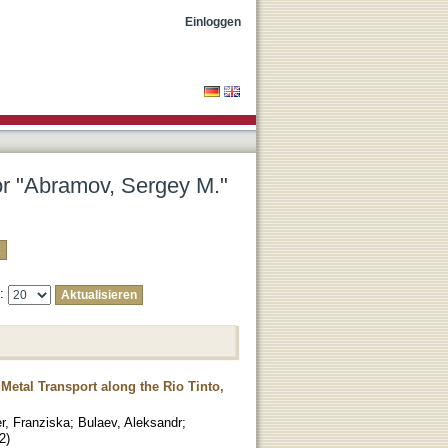
Einloggen
tor "Abramov, Sergey M."
e:
etal Transport along the Rio Tinto,
r, Franziska
;
Bulaev, Aleksandr
;
2
)