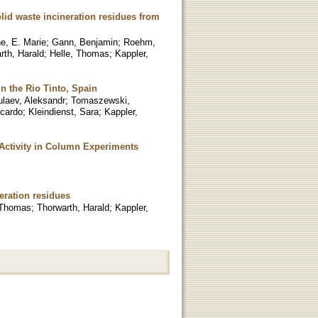
lid waste incineration residues from
e, E. Marie
;
Gann, Benjamin
;
Roehm,
rth, Harald
;
Helle, Thomas
;
Kappler,
in the Rio Tinto, Spain
ulaev, Aleksandr
;
Tomaszewski,
icardo
;
Kleindienst, Sara
;
Kappler,
l Activity in Column Experiments
eration residues
 Thomas
;
Thorwarth, Harald
;
Kappler,