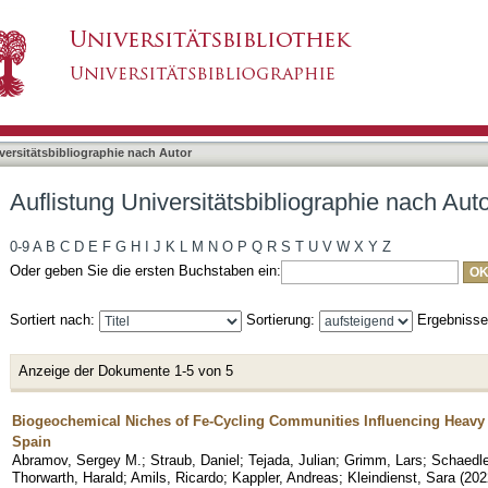
bliographie nach Autor "Abramov, Sergey M."
asiert)
versitätsbibliographie nach Autor
Auflistung Universitätsbibliographie nach Au
0-9
A
B
C
D
E
F
G
H
I
J
K
L
M
N
O
P
Q
R
S
T
U
V
W
X
Y
Z
Oder geben Sie die ersten Buchstaben ein:
Sortiert nach:
Sortierung:
Ergebniss
Anzeige der Dokumente 1-5 von 5
Biogeochemical Niches of Fe-Cycling Communities Influencing Heavy M
Spain
Abramov, Sergey M.
;
Straub, Daniel
;
Tejada, Julian
;
Grimm, Lars
;
Schaedle
Thorwarth, Harald
;
Amils, Ricardo
;
Kappler, Andreas
;
Kleindienst, Sara
(
202