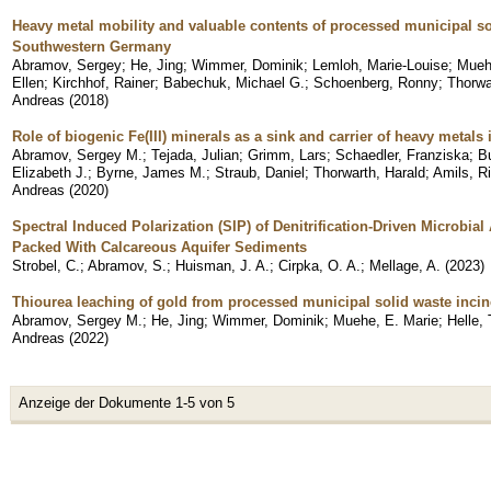
Heavy metal mobility and valuable contents of processed municipal so
Southwestern Germany
Abramov, Sergey
;
He, Jing
;
Wimmer, Dominik
;
Lemloh, Marie-Louise
;
Mueh
Ellen
;
Kirchhof, Rainer
;
Babechuk, Michael G.
;
Schoenberg, Ronny
;
Thorwa
Andreas
(
2018
)
Role of biogenic Fe(III) minerals as a sink and carrier of heavy metals 
Abramov, Sergey M.
;
Tejada, Julian
;
Grimm, Lars
;
Schaedler, Franziska
;
B
Elizabeth J.
;
Byrne, James M.
;
Straub, Daniel
;
Thorwarth, Harald
;
Amils, R
Andreas
(
2020
)
Spectral Induced Polarization (SIP) of Denitrification-Driven Microbia
Packed With Calcareous Aquifer Sediments
Strobel, C.
;
Abramov, S.
;
Huisman, J. A.
;
Cirpka, O. A.
;
Mellage, A.
(
2023
)
Thiourea leaching of gold from processed municipal solid waste incin
Abramov, Sergey M.
;
He, Jing
;
Wimmer, Dominik
;
Muehe, E. Marie
;
Helle,
Andreas
(
2022
)
Anzeige der Dokumente 1-5 von 5