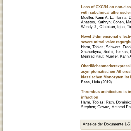
Loss of CXCR4 on non-class
with subclinical atheroscle
Mueller, Karin A. L.
;
Hanna, D
Anastos, Kathryn
;
Cohen, Ma
Wendy J.
;
Ofotokun, Igho
;
Ti
Novel 3-dimensional effectiv
severe mitral valve regurgit
Harm, Tobias
;
Schwarz, Fred
Shcherbyna, Serhii
;
Toskas, 
Meinrad Paul
;
Mueller, Karin
Oberflächenmarkerexpressi
asymptomatischen Atheroskl
klassischen Monozyten ist i
Baas, Livia
(
2019
)
Thrombus architecture is in
infarction
Harm, Tobias
;
Rath, Dominik
Stephen
;
Gawaz, Meinrad Pa
Anzeige der Dokumente 1-5