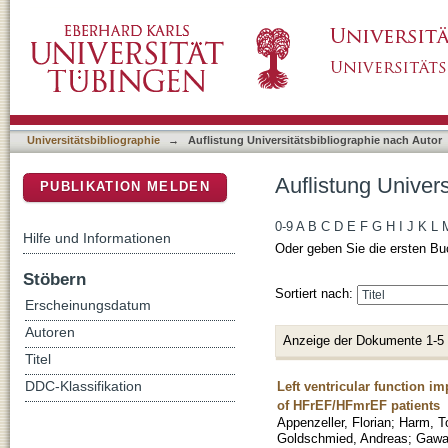
Auflistung Universitätsbibliographie nach Aut
DSpace Repositorium (Manakin basiert)
Universitätsbibliographie
→
Auflistung Universitätsbibliographie nach Autor
Auflistung Univers
PUBLIKATION MELDEN
0-9
A
B
C
D
E
F
G
H
I
J
K
L
Hilfe und Informationen
Oder geben Sie die ersten Bu
Stöbern
Sortiert nach:
Erscheinungsdatum
Autoren
Anzeige der Dokumente 1-5
Titel
Left ventricular function i
DDC-Klassifikation
of HFrEF/HFmrEF patients
Appenzeller, Florian
;
Harm, T
Goldschmied, Andreas
;
Gawa