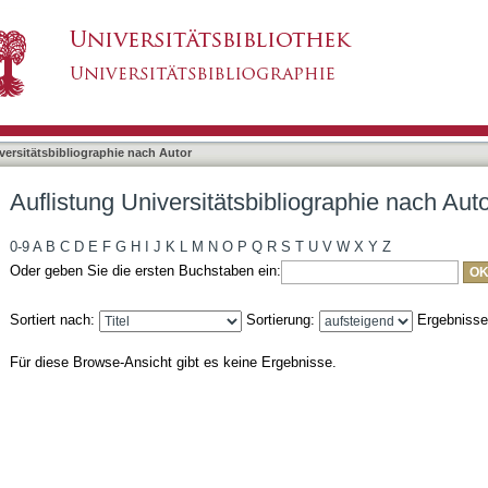
bliographie nach Autor "Balzer, Jens Uwe"
asiert)
versitätsbibliographie nach Autor
Auflistung Universitätsbibliographie nach Aut
0-9
A
B
C
D
E
F
G
H
I
J
K
L
M
N
O
P
Q
R
S
T
U
V
W
X
Y
Z
Oder geben Sie die ersten Buchstaben ein:
Sortiert nach:
Sortierung:
Ergebniss
Für diese Browse-Ansicht gibt es keine Ergebnisse.