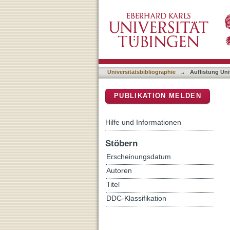
Auflistung Universitätsbi
DSpace Repositorium (Manakin b
Universitätsbibliographie
→
Auflistung Uni
PUBLIKATION MELDEN
Hilfe und Informationen
Stöbern
Erscheinungsdatum
Autoren
Titel
DDC-Klassifikation