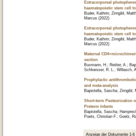
Extracorporeal photopheresi
haematopoietic stem cell tr
Buder, Kathrin
;
Zirngibl, Matt
Marcus
(
2022
)
Extracorporeal photopheresi
haematopoietic stem cell tr
Buder, Kathrin
;
Zirngibl, Matt
Marcus
(
2022
)
Maternal CD4+microchimeri
section
Buxmann, H.
;
Reitter, A.
;
Bap
Schloesser, R. L.
;
Willasch, 
Prophylactic antithromboti
and meta-analysis
Bapistella, Sascha
;
Zirngibl,
Short-term Pasteurization 
Preterm Infants
Bapistella, Sascha
;
Hamprech
Poets, Christian F.
;
Goelz, R
Anzeige der Dokumente 1-6