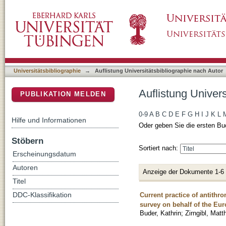
Auflistung Universitätsbibliographie nach Aut
DSpace Repositorium (Manakin basiert)
Universitätsbibliographie
→
Auflistung Universitätsbibliographie nach Autor
Auflistung Univers
PUBLIKATION MELDEN
0-9
A
B
C
D
E
F
G
H
I
J
K
L
Hilfe und Informationen
Oder geben Sie die ersten Bu
Stöbern
Sortiert nach:
Erscheinungsdatum
Autoren
Anzeige der Dokumente 1-6
Titel
Current practice of antithro
DDC-Klassifikation
survey on behalf of the Eu
Buder, Kathrin
;
Zirngibl, Matt