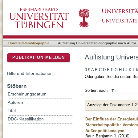
Auflistung Universitätsbibliographie nach Aut
DSpace Repositorium (Manakin basiert)
Universitätsbibliographie
→
Auflistung Universitätsbibliographie nach Autor
Auflistung Univers
PUBLIKATION MELDEN
0-9
A
B
C
D
E
F
G
H
I
J
K
L
Hilfe und Informationen
Oder geben Sie die ersten Bu
Stöbern
Sortiert nach:
Erscheinungsdatum
Autoren
Anzeige der Dokumente 1-2
Titel
Der Einfluss der Energieauß
DDC-Klassifikation
Sicherheitspolitik : Versic
Außenpolitikanalyse
Baur, Benjamin J.
(
2016
)