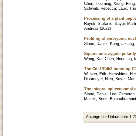
Chen, Houming
;
Xiong, Feng
Schwab, Rebecca
;
Laux, Th
Processing of a plant pepti
Royek, Stefanie
;
Bayer, Mart
Andreas
(
2022
)
Profiling of embryonic nucl
Slane, Daniel
;
Kong, Jixiang
Square one: zygote polarit
Wang, Kai
;
Chen, Houming
;
M
The Cdk1/Cdk2 homolog CDK
Wijnker, Erik
;
Harashima, Hir
Dissmeyer, Nico
;
Bayer, Mart
The integral spliceosomal
Slane, Daniel
;
Lee, Cameron 
Macek, Boris
;
Balasubramani
Anzeige der Dokumente 1-2