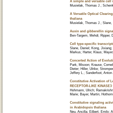
A simple and versatile cell 
Musielak, Thomas J.
;
Schenk
A Versatile Optical Clearin
thaliana
Musielak, Thomas J.
;
Slane,
Auxin and gibberellin sig
Ben-Targem, Mehdi
;
Ripper,
Cell type-specific transcri
Slane, Daniel
;
Kong, Jixiang
Markus
;
Harter, Klaus
;
Mayer,
Concerted Action of Evolut
Park, Misoon
;
Krause, Cornel
Dieter
;
Hiller, Ulrike
;
Strompe
Jeffery L.
;
Sanderfoot, Anton 
Constitutive Activation o
RECEPTOR-LIKE KINASE3 
Hohmann, Ulrich
;
Ramakrishn
Marie
;
Bayer, Martin
;
Hothorn
Constitutive signaling activ
in Arabidopsis thaliana
Neu, Ancilla
;
Eilbert, Emily
;
A