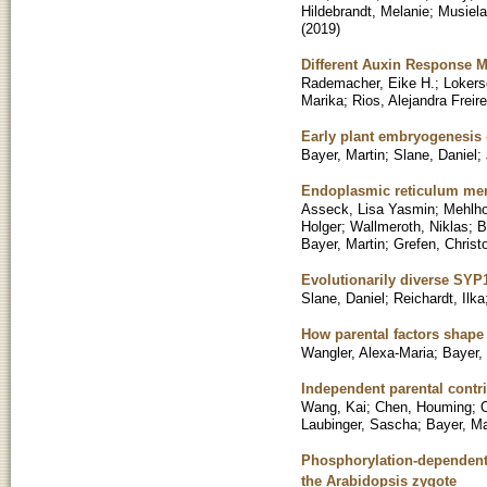
Hildebrandt, Melanie
;
Musiela
(
2019
)
Different Auxin Response Ma
Rademacher, Eike H.
;
Lokers
Marika
;
Rios, Alejandra Freire
Early plant embryogenesis 
Bayer, Martin
;
Slane, Daniel
;
Endoplasmic reticulum mem
Asseck, Lisa Yasmin
;
Mehlho
Holger
;
Wallmeroth, Niklas
;
B
Bayer, Martin
;
Grefen, Christ
Evolutionarily diverse SYP
Slane, Daniel
;
Reichardt, Ilka
How parental factors shape
Wangler, Alexa-Maria
;
Bayer,
Independent parental contri
Wang, Kai
;
Chen, Houming
;
Laubinger, Sascha
;
Bayer, Ma
Phosphorylation-dependent 
the Arabidopsis zygote