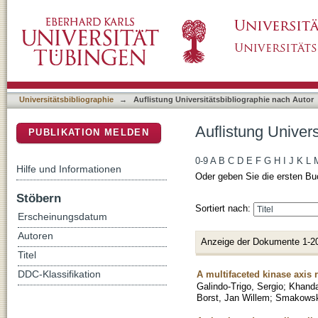
Auflistung Universitätsbibliographie nach Aut
DSpace Repositorium (Manakin basiert)
Universitätsbibliographie
→
Auflistung Universitätsbibliographie nach Autor
Auflistung Univers
PUBLIKATION MELDEN
0-9
A
B
C
D
E
F
G
H
I
J
K
L
Hilfe und Informationen
Oder geben Sie die ersten Bu
Stöbern
Sortiert nach:
Erscheinungsdatum
Autoren
Anzeige der Dokumente 1-2
Titel
A multifaceted kinase axis
DDC-Klassifikation
Galindo-Trigo, Sergio
;
Khanda
Borst, Jan Willem
;
Smakowska