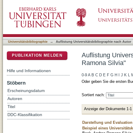
Auflistung Universitätsbibliographie nach A
DSpace Repositorium (Manakin basiert)
Universitätsbibliographie
→
Auflistung Universitätsbibliographie nach Autor
Auflistung Univer
PUBLIKATION MELDEN
Ramona Silvia"
Hilfe und Informationen
0-9
A
B
C
D
E
F
G
H
I
J
K
L
Oder geben Sie die ersten Bu
Stöbern
Erscheinungsdatum
Sortiert nach:
Autoren
Titel
Anzeige der Dokumente 1-1
DDC-Klassifikation
Darstellung und Evaluatio
Beispiel eines Universitäts