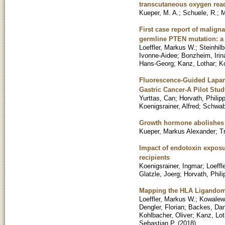
transcutaneous oxygen readi
Kueper, M. A.
;
Schuele, R.
;
M
First case report of malign
germline PTEN mutation: a 
Loeffler, Markus W.
;
Steinhilb
Ivonne-Aidee
;
Bonzheim, Irin
Hans-Georg
;
Kanz, Lothar
;
Ko
Fluorescence-Guided Laparo
Gastric Cancer-A Pilot Stud
Yurttas, Can
;
Horvath, Philip
Koenigsrainer, Alfred
;
Schwab
Growth hormone abolishes t
Kueper, Markus Alexander
;
T
Impact of endotoxin exposu
recipients
Koenigsrainer, Ingmar
;
Loeffl
Glatzle, Joerg
;
Horvath, Phili
Mapping the HLA Ligandome 
Loeffler, Markus W.
;
Kowalews
Dengler, Florian
;
Backes, Dan
Kohlbacher, Oliver
;
Kanz, Lot
Sebastian P.
(
2018
)