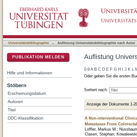
Auflistung Universitätsbibliographie nach Aut
DSpace Repositorium (Manakin basiert)
Universitätsbibliographie
→
Auflistung Universitätsbibliographie nach Autor
Auflistung Univers
PUBLIKATION MELDEN
0-9
A
B
C
D
E
F
G
H
I
J
K
L
Hilfe und Informationen
Oder geben Sie die ersten Bu
Stöbern
Sortiert nach:
Erscheinungsdatum
Autoren
Anzeige der Dokumente 1-2
Titel
A Non-interventional Clini
DDC-Klassifikation
Metastases From Colorecta
Loffler, Markus W.
;
Nussbaum
Clasen, Stephan
;
Kowalewski,