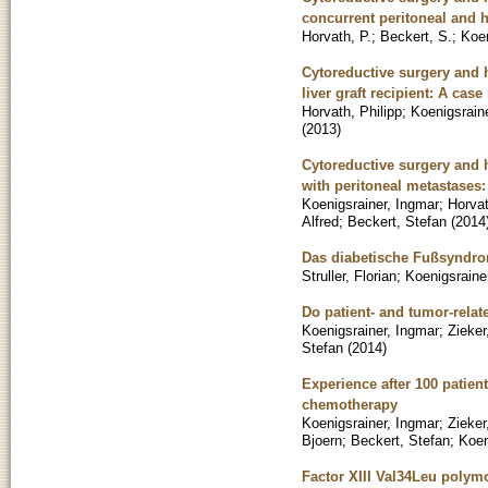
concurrent peritoneal and 
Horvath, P.
;
Beckert, S.
;
Koen
Cytoreductive surgery and 
liver graft recipient: A case
Horvath, Philipp
;
Koenigsrain
(
2013
)
Cytoreductive surgery and h
with peritoneal metastases:
Koenigsrainer, Ingmar
;
Horvat
Alfred
;
Beckert, Stefan
(
2014
Das diabetische Fußsyndr
Struller, Florian
;
Koenigsrainer
Do patient- and tumor-relat
Koenigsrainer, Ingmar
;
Zieker
Stefan
(
2014
)
Experience after 100 patien
chemotherapy
Koenigsrainer, Ingmar
;
Zieker
Bjoern
;
Beckert, Stefan
;
Koen
Factor XIII Val34Leu polymo