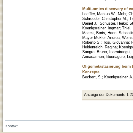
Multi-omics discovery of e
Loeffler, Markus W.
;
Mohr, Ch
Schroeder, Christopher M.
;
Tr
Daniel J.
;
Schuster, Heiko
;
S
Koenigsrainer, Ingmar
;
Thiel,
Macek, Boris
;
Haen, Sebasti
Mayer-Mokler, Andrea
;
Weins
Roberto S.
;
Tosi, Giovanna
;
F
Heidenreich, Regina
;
Koenigsr
Sangro, Bruno
;
Inarrairaegui
Annacarmen
;
Buonaguro, Lui
Oligometastasierung beim 
Konzepte
Beckert, S.
;
Koenigsrainer, A
Anzeige der Dokumente 1-2
Kontakt