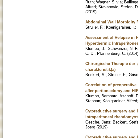
Ruth
;
Wagner, Silvia
;
Bullinge
Alfred
;
Stevanovic, Stefan
;
D
(
2019
)
Abdominal Wall Morbidity 
Struller, F.
;
Koenigsrainer, I.
;
Assessment of Relapse in P
Hyperthermic Intraperiton
Klumpp, B.
;
Schwenzer, N. F
C. D.
;
Pfannenberg, C.
(
2014
Chirurgische Therapie der 
charakteristik(a)
Beckert, S.
;
Struller, F.
;
Grisc
Correlation of preoperativ
after peritonectomy and HIP
Klumpp, Bernhard
;
Aschoff, P
Stephan
;
Königsrainer, Alfred
Cytoreductive surgery and h
intraperitoneal rhabdomyos
Gesche, Jens
;
Beckert, Stef
Joerg
(
2019
)
Cytoreductive surgery and 