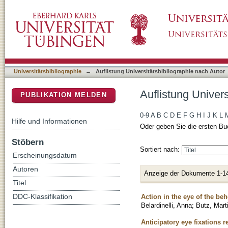
Auflistung Universitätsbibliographie nach Auto
DSpace Repositorium (Manakin basiert)
Universitätsbibliographie
→
Auflistung Universitätsbibliographie nach Autor
Auflistung Univers
PUBLIKATION MELDEN
0-9
A
B
C
D
E
F
G
H
I
J
K
L
Hilfe und Informationen
Oder geben Sie die ersten Bu
Stöbern
Sortiert nach:
Erscheinungsdatum
Autoren
Anzeige der Dokumente 1-1
Titel
Action in the eye of the be
DDC-Klassifikation
Belardinelli, Anna
;
Butz, Mart
Anticipatory eye fixations r