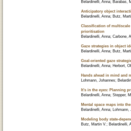
Belardinelli, Anna
;
Barabas, 
Anticipatory object interac
Belardinelli, Anna
;
Butz, Mart
Classification of multiscal
prioritisation
Belardinelli, Anna
;
Carbone, 
Gaze strategies in object i
Belardinelli, Anna
;
Butz, Mart
Goal-oriented gaze strategi
Belardinelli, Anna
;
Herbort, Ol
Hands ahead in mind and mo
Lohmann, Johannes
;
Belardin
It's in the eyes: Planning 
Belardinelli, Anna
;
Stepper, M
Mental space maps into the
Belardinelli, Anna
;
Lohmann, 
Modeling body state-depend
Butz, Martin V.
;
Belardinelli,