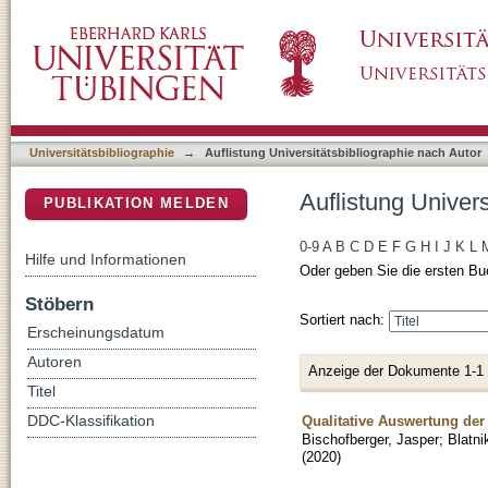
Auflistung Universitätsbibliographie nach Auto
DSpace Repositorium (Manakin basiert)
Universitätsbibliographie
→
Auflistung Universitätsbibliographie nach Autor
Auflistung Univers
PUBLIKATION MELDEN
0-9
A
B
C
D
E
F
G
H
I
J
K
L
Hilfe und Informationen
Oder geben Sie die ersten Bu
Stöbern
Sortiert nach:
Erscheinungsdatum
Autoren
Anzeige der Dokumente 1-1
Titel
Qualitative Auswertung der
DDC-Klassifikation
Bischofberger, Jasper
;
Blatni
(
2020
)